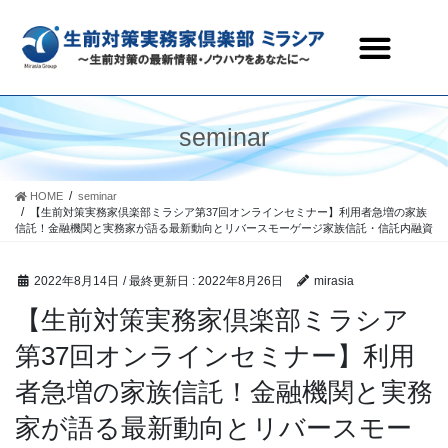
生前対策実務家倶楽部ミラシアとは
セミナー・研修会情報
会員ページ
お問合わせ
seminar
HOME
seminar
【生前対策実務家倶楽部ミラシア第37回オンラインセミナー】利用者急増の家族
信託！金融機関と実務家が語る最新動向とリバースモーゲージ家族信託・信託内融資
2022年8月14日
/ 最終更新日 :
2022年8月26日
mirasia
【生前対策実務家倶楽部ミラシア
第37回オンラインセミナー】利用
者急増の家族信託！金融機関と実務
家が語る最新動向とリバースモー