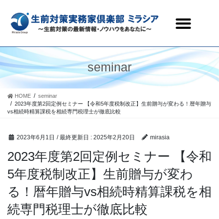
生前対策実務家倶楽部ミラシアとは
セミナー・研修会情報
会員ページ
お問合わせ
seminar
HOME
seminar
2023年度第2回定例セミナー 【令和5年度税制改正】生前贈与が変わる！暦年贈与
vs相続時精算課税を相続専門税理士が徹底比較
2023年6月1日
/ 最終更新日 :
2025年2月20日
mirasia
2023年度第2回定例セミナー 【令和
5年度税制改正】生前贈与が変わ
る！暦年贈与vs相続時精算課税を相
続専門税理士が徹底比較