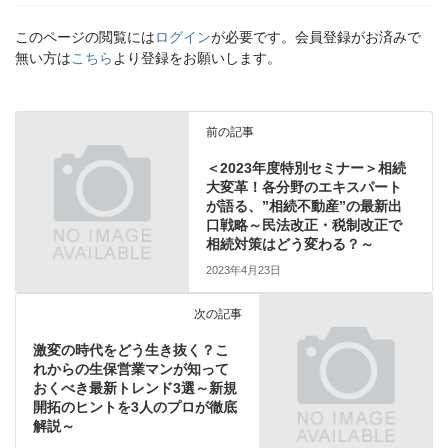
このページの閲覧には
ログイン
が必要です。会員登録がお済みで
無い方は
こちら
より登録をお願いします。
前の記事
＜2023年度特別セミナー＞相続
大変革！各分野のエキスパート
が語る、”相続不動産”の最新出
口戦略～民法改正・税制改正で
相続対策はどう変わる？～
2023年4月23日
次の記事
激変の時代をどう生き抜く？こ
れからの生保営業マンが知って
おくべき最新トレンド3選～新規
開拓のヒントを3人のプロが徹底
解説～