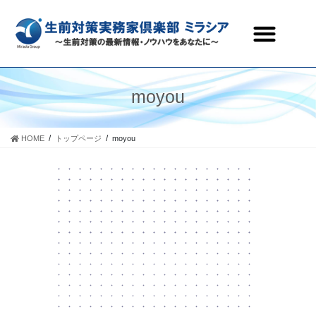
生前対策実務家倶楽部ミラシアとは
セミナー・研修会情報
会員ページ
お問合わせ
moyou
HOME
トップページ
moyou