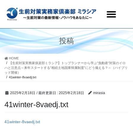
生前対策実務家倶楽部ミラシアとは
セミナー・研修会情報
会員ページ
お問合わせ
投稿
HOME
【生前対策実務家俱楽部ミラシア】トップランナーから学ぶ”負動産”対策のイロ
ハと注意点～来年スタートする”相続土地国庫帰属制度”にどう備える？～（ハイブリ
ッド開催）
41winter-8vaedj.txt
2025年2月18日
/ 最終更新日 :
2025年2月18日
mirasia
41winter-8vaedj.txt
41winter-8vaedj.txt