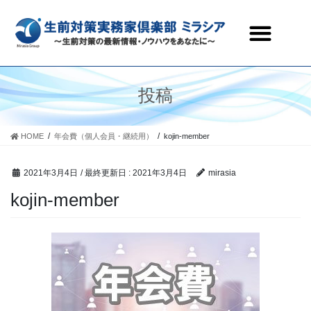
生前対策実務家倶楽部ミラシアとは
セミナー・研修会情報
会員ページ
お問合わせ
投稿
HOME
年会費（個人会員・継続用）
kojin-member
2021年3月4日
/ 最終更新日 :
2021年3月4日
mirasia
kojin-member