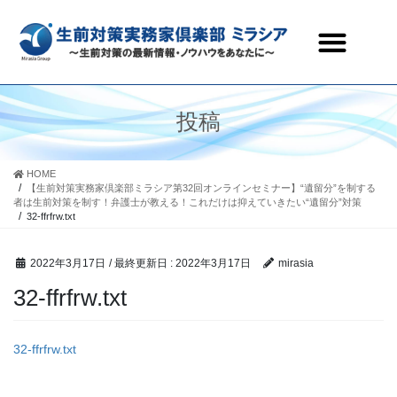
生前対策実務家倶楽部ミラシアとは
セミナー・研修会情報
会員ページ
お問合わせ
投稿
HOME
【生前対策実務家倶楽部ミラシア第32回オンラインセミナー】“遺留分”を制する
者は生前対策を制す！弁護士が教える！これだけは抑えていきたい“遺留分”対策
32-ffrfrw.txt
2022年3月17日
/ 最終更新日 :
2022年3月17日
mirasia
32-ffrfrw.txt
32-ffrfrw.txt