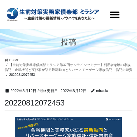
生前対策実務家倶楽部ミラシアとは
セミナー・研修会情報
会員ページ
お問合わせ
投稿
HOME
【生前対策実務家倶楽部ミラシア第37回オンラインセミナー】利用者急増の家族
信託！金融機関と実務家が語る最新動向とリバースモーゲージ家族信託・信託内融資
20220812072453
2022年8月12日
/ 最終更新日 :
2022年8月12日
mirasia
20220812072453