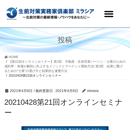
生前対策実務家倶楽部ミラシアとは
セミナー・研修会情報
会員ページ
お問合わせ
投稿
HOME
【第21回オンラインセミナー】第1部 不動産・生保営業パーソン・士業のための
成約率・単価が劇的に向上するメソッドとマーケット開拓方法/ 第2部 結果に繋げ
るための”士業”の選び方と効果的な連携方法
20210428第21回オンラインセミナー
2021年4月8日
/ 最終更新日 :
2021年4月8日
mirasia
20210428第21回オンラインセミナ
ー