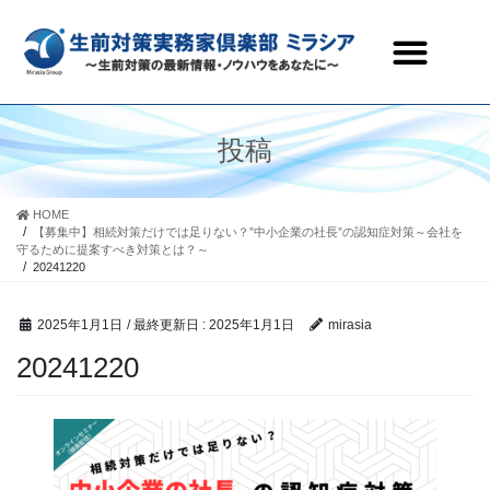
生前対策実務家倶楽部ミラシアとは
セミナー・研修会情報
会員ページ
お問合わせ
投稿
HOME
【募集中】相続対策だけでは足りない？”中小企業の社長”の認知症対策～会社を
守るために提案すべき対策とは？～
20241220
2025年1月1日
/ 最終更新日 :
2025年1月1日
mirasia
20241220