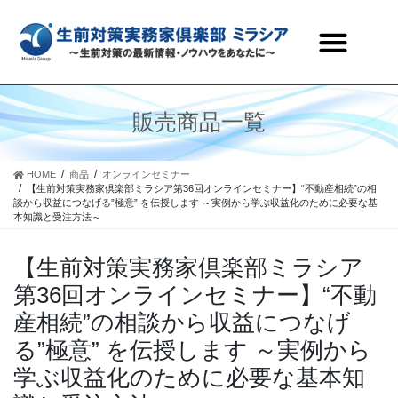
生前対策実務家倶楽部ミラシアとは
セミナー・研修会情報
会員ページ
お問合わせ
販売商品一覧
HOME
商品
オンラインセミナー
【生前対策実務家倶楽部ミラシア第36回オンラインセミナー】“不動産相続”の相
談から収益につなげる”極意” を伝授します ～実例から学ぶ収益化のために必要な基
本知識と受注方法～
【生前対策実務家倶楽部ミラシア
第36回オンラインセミナー】“不動
産相続”の相談から収益につなげ
る”極意” を伝授します ～実例から
学ぶ収益化のために必要な基本知