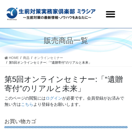
生前対策実務家倶楽部ミラシアとは
セミナー・研修会情報
会員ページ
お問合わせ
販売商品一覧
HOME
商品
オンラインセミナー
第5回オンラインセミナー:「“遺贈寄付”のリアルと未来」
第5回オンラインセミナー:「“遺贈
寄付”のリアルと未来」
このページの閲覧には
ログイン
が必要です。会員登録がお済みで
無い方は
こちら
より登録をお願いします。
お買い物カゴ