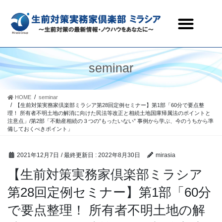
生前対策実務家倶楽部ミラシアとは
セミナー・研修会情報
会員ページ
お問合わせ
seminar
HOME
seminar
【生前対策実務家倶楽部ミラシア第28回定例セミナー】第1部「60分で要点整
理！ 所有者不明土地の解消に向けた民法等改正と相続土地国庫帰属法のポイントと
注意点」/第2部「不動産相続の３つの”もったいない” 事例から学ぶ、今のうちから準
備しておくべきポイント」
2021年12月7日
/ 最終更新日 :
2022年8月30日
mirasia
【生前対策実務家倶楽部ミラシア
第28回定例セミナー】第1部「60分
で要点整理！ 所有者不明土地の解