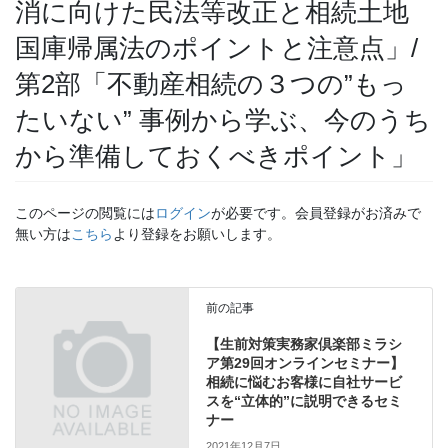
消に向けた民法等改正と相続土地
国庫帰属法のポイントと注意点」/
第2部「不動産相続の３つの”もっ
たいない” 事例から学ぶ、今のうち
から準備しておくべきポイント」
このページの閲覧には
ログイン
が必要です。会員登録がお済みで
無い方は
こちら
より登録をお願いします。
前の記事
【生前対策実務家倶楽部ミラシ
ア第29回オンラインセミナー】
相続に悩むお客様に自社サービ
スを“立体的”に説明できるセミ
ナー
2021年12月7日