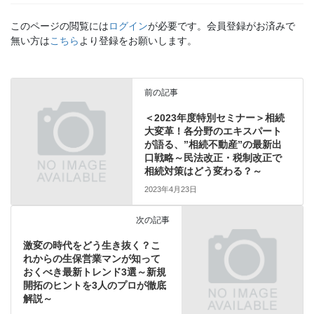
このページの閲覧には
ログイン
が必要です。会員登録がお済みで
無い方は
こちら
より登録をお願いします。
前の記事
＜2023年度特別セミナー＞相続
大変革！各分野のエキスパート
が語る、”相続不動産”の最新出
口戦略～民法改正・税制改正で
相続対策はどう変わる？～
2023年4月23日
次の記事
激変の時代をどう生き抜く？こ
れからの生保営業マンが知って
おくべき最新トレンド3選～新規
開拓のヒントを3人のプロが徹底
解説～