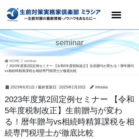
生前対策実務家倶楽部ミラシアとは
セミナー・研修会情報
会員ページ
お問合わせ
seminar
HOME
seminar
2023年度第2回定例セミナー 【令和5年度税制改正】生前贈与が変わる！暦年贈与
vs相続時精算課税を相続専門税理士が徹底比較
2023年6月1日
/ 最終更新日 :
2025年2月20日
mirasia
2023年度第2回定例セミナー 【令和
5年度税制改正】生前贈与が変わ
る！暦年贈与vs相続時精算課税を相
続専門税理士が徹底比較